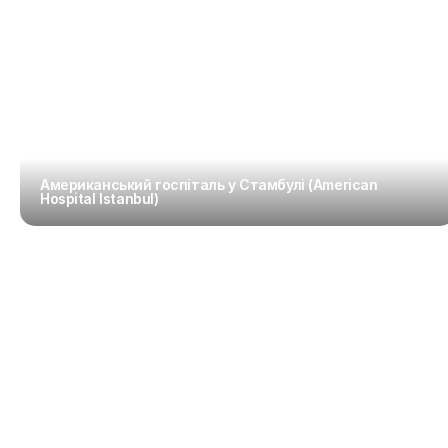
Американський госпіталь у Стамбулі (American 
Hospital Istanbul)