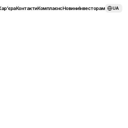
Select Langua
Кар’єра
Контакти
Комплаєнс
Новини
Інвесторам
UA