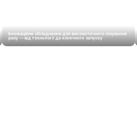
Інноваційне обладнання для високоточного лікування 
раку — від технології до клінічного запуску