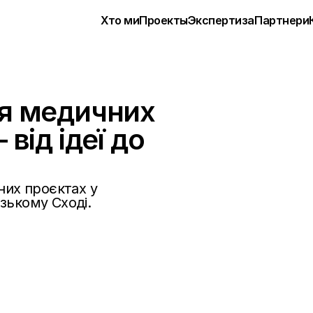
Хто ми
Проекты
Экспертиза
Партнери
я медичних 
від ідеї до 
их проєктах у 
изькому Сході.