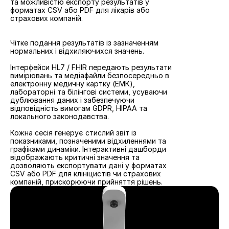
та можливістю експорту результатів у 
форматах CSV або PDF для лікарів або 
страхових компаній.
Автоматичне формування звітів після 
кожної сесії
Чітке подання результатів із зазначенням 
нормальних і відхиляючихся значень.
Миттєва інтеграція з EHR / MIS
Інтерфейси HL7 / FHIR передають результати 
вимірювань та медіафайли безпосередньо в 
електронну медичну картку (ЕМК), 
лабораторні та білінгові системи, усуваючи 
дублювання даних і забезпечуючи 
відповідність вимогам GDPR, HIPAA та 
локального законодавства.
Розумні звіти та дашборди
Кожна сесія генерує стислий звіт із 
показниками, позначеними відхиленнями та 
графіками динаміки. Інтерактивні дашборди 
відображають критичні значення та 
дозволяють експортувати дані у форматах 
CSV або PDF для клініцистів чи страхових 
компаній, прискорюючи прийняття рішень.