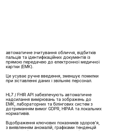
Комплексне рішення для центрів 
первинної медичної допомоги 
(ПМД)
Легко масштабується по всій країні, швидко 
відповідає вимогам загального медичного 
покриття (UHC) та підвищує рівень надання 
первинної медичної допомоги.
Можливості медичного кіоска
Захоплення біометричних даних 
пацієнтів
автоматичне зчитування обличчя, відбитків 
пальців та ідентифікаційних документів із 
прямою передачею до електронної медичної 
картки (ЕМК). 
Це усуває ручне введення, зменшує помилки 
при зіставленні даних і звільняє персонал.
Миттєва інтеграція з інформаційними 
системами охорони здоров’я
HL7 / FHIR API забезпечують автоматичне 
надсилання вимірювань та зображень до 
ЕМК, лабораторних та білінгових систем з 
дотриманням вимог GDPR, HIPAA та локальних 
нормативів.
Інтерактивні аналітичні панелі
Відображення ключових показників здоров’я, 
з виявленням аномалій, графіками тенденцій 