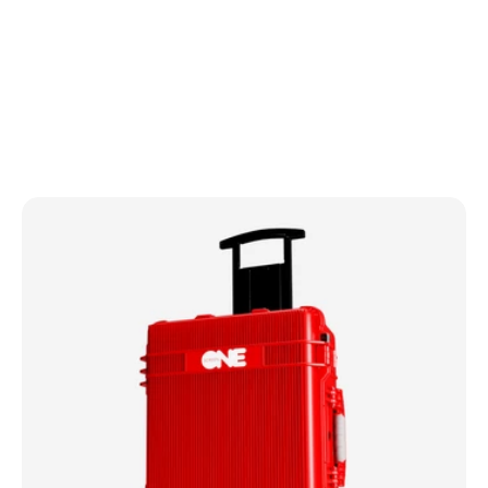
хронічних випадках.
Працює у форматі «медицина без кордонів» — 
підтримка лікарів і пацієнтів у будь-якій точці.
Автоматично інтегрується з медичними 
інформаційними системами (EHR / MIS) через 
HL7 / FHIR.
Забезпечує високу точність, безперервність і 
безпечність передачі даних для лікарського 
аналізу та прийняття рішень.
Ідеально підходить для мобільних клінік