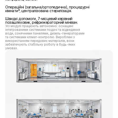
Хірургічні та стерильні модулі:
Операційні (загальна/ортопедична), процедурні 
кімнати*, централізована стерилізація.
Мобільний автопарк:
Швидкі допомоги, 7‑місцевий керівний 
позашляховик, рефрижераторний мініван.
Усі модулі працюють автономно: оснащені 
інтегрованими системами подачі та відведення 
води, сонячними панелями, дизель‑генераторами 
та системами клімат‑контролю. Вироблені з 
використанням передових матеріалів, вони 
забезпечують стабільну роботу в будь‑яких 
умовах.