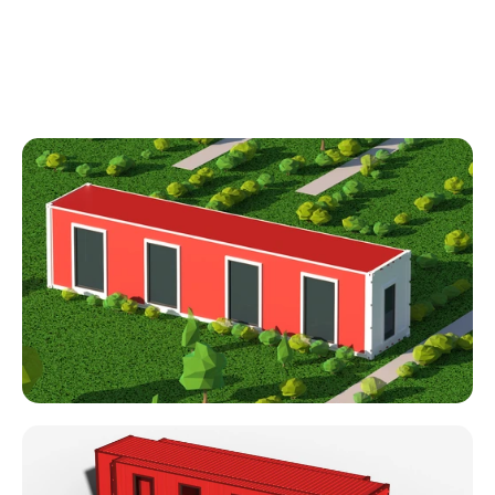
швидко встановлюватися на будь-якій місцевості 
від міських вулиць до відкритих полів чи лісових 
галявин — незалежно від рельєфу та конфігурації 
ділянки.