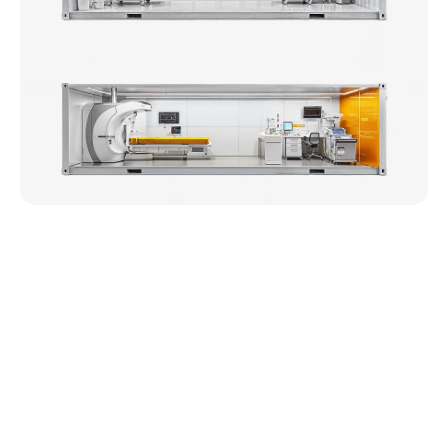
Технологія повної автономності
Усі модулі працюють автономно: оснащені 
інтегрованими системами подачі та відведення 
води, сонячними панелями, дизель‑генераторами 
та системами клімат‑контролю. Вироблені з 
використанням передових матеріалів, вони 
забезпечують стабільну роботу в будь‑яких 
умовах.
Швидке та гнучке  встановлення
Модулі, доставлені вантажівками, можуть 