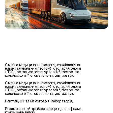
Мобільний медичний комплекс 
компанії «Госпітальний 
менеджмент» включає повний 
спектр модульних рішень
Амбулаторні та діагностичні модулі:
Сімейна медицина, гінекологія, кардіологія (з 
навантажувальним тестом), отоларингологія 
(ЛОР), офтальмологія*, урологія*, гастро- та 
колоноскопія*, стоматологія, ультразвук.
Модулі підтримки та інфраструктури:
Сімейна медицина, гінекологія, кардіологія (з 
навантажувальним тестом), отоларингологія 
(ЛОР), офтальмологія*, урологія*, гастро- та 
колоноскопія*, стоматологія, ультразвук.
Модулі візуалізації та діагностики:
Рентген, КТ та мамографія, лабораторія,
Адміністративний модуль:
Розширюваний трейлер з рецепцією, офісами, 
конференц-залою.