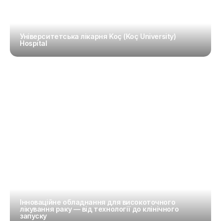
Університетська лікарня Koç (Koç University) 
Hospital
Інноваційне обладнання для високоточного 
лікування раку — від технології до клінічного 
запуску