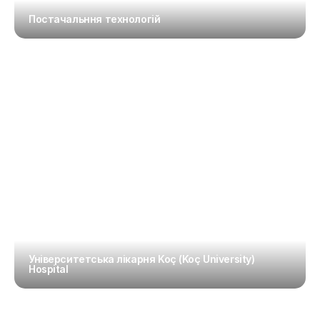
Постачальння технологій
Університетська лікарня Koç (Koç University) 
Hospital