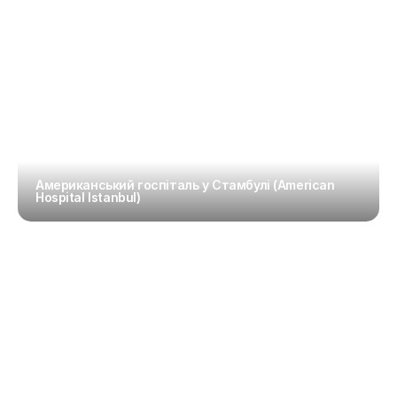
Американський госпіталь у Стамбулі (American 
Hospital Istanbul)